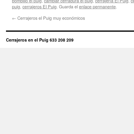
bombillo el puig
,
cambiar cerradura el puig
,
cerrajería El Puig
,
c
puig
,
cerrajeros El Puig
. Guarda el
enlace permanente
.
←
Cerrajeros el Puig muy económicos
Cerrajeros en el Puig 633 208 209