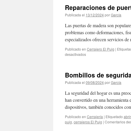
Reparaciones de puert
Publicada el
13/12/2024
por
García
Las puertas de madera son populares
problemas como deformaciones, fisur
especializados ofrecen servicios de
Publicado en
Cerrajero El Puig
|
Etiqueta
en
desactivados
Reparaciones
de
puertas
Bombillos de segurida
de
todo
Publicada el
09/08/2024
por
García
tipo
el
La seguridad del hogar es una preoc
Puig
han convertido en una herramienta es
dispositivos, también conocidos co
Publicado en
Cerrajería
|
Etiquetado
abri
puig
,
cerrajeros El Puig
|
Comentarios de