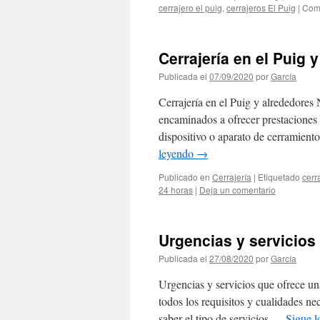
cerrajero el puig
,
cerrajeros El Puig
|
Come
Cerrajería en el Puig 
Publicada el
07/09/2020
por
García
Cerrajería en el Puig y alrededores 
encaminados a ofrecer prestaciones d
dispositivo o aparato de cerramient
leyendo
→
Publicado en
Cerrajería
|
Etiquetado
cerr
24 horas
|
Deja un comentario
Urgencias y servicios 
Publicada el
27/08/2020
por
García
Urgencias y servicios que ofrece una
todos los requisitos y cualidades nec
saber el tipo de servicios …
Sigue 