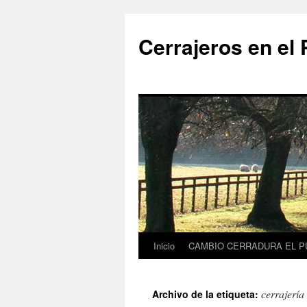
Saltar
al
Cerrajeros en el 
contenido
Inicio
CAMBIO CERRADURA EL P
cerrajería
Archivo de la etiqueta: