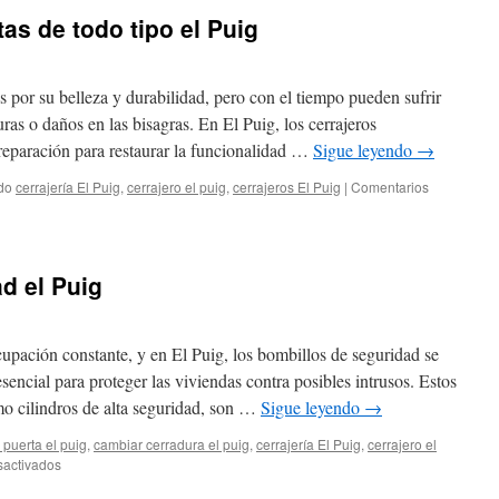
as de todo tipo el Puig
 por su belleza y durabilidad, pero con el tiempo pueden sufrir
as o daños en las bisagras. En El Puig, los cerrajeros
 reparación para restaurar la funcionalidad …
Sigue leyendo
→
do
cerrajería El Puig
,
cerrajero el puig
,
cerrajeros El Puig
|
Comentarios
d el Puig
upación constante, y en El Puig, los bombillos de seguridad se
encial para proteger las viviendas contra posibles intrusos. Estos
mo cilindros de alta seguridad, son …
Sigue leyendo
→
r puerta el puig
,
cambiar cerradura el puig
,
cerrajería El Puig
,
cerrajero el
en
sactivados
Bombillos