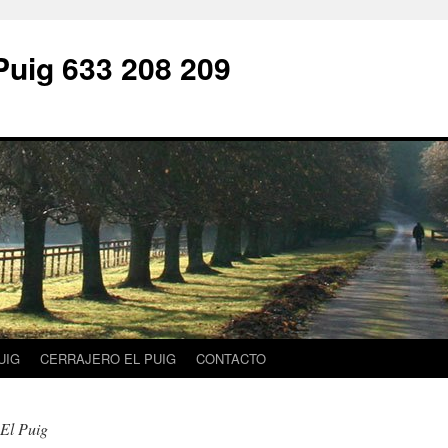
Puig 633 208 209
UIG
CERRAJERO EL PUIG
CONTACTO
 El Puig