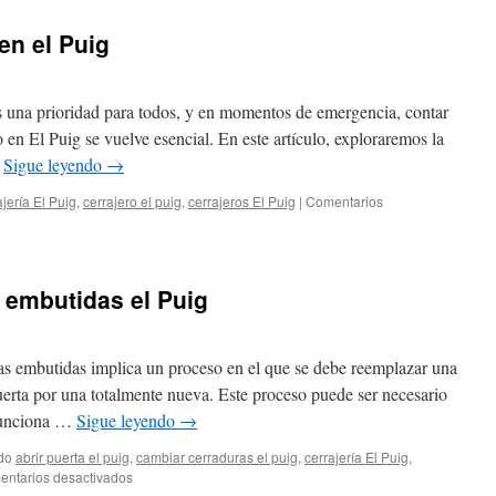
de
seguridad
en el Puig
el
Puig
s una prioridad para todos, y en momentos de emergencia, contar
 en El Puig se vuelve esencial. En este artículo, exploraremos la
…
Sigue leyendo
→
ajería El Puig
,
cerrajero el puig
,
cerrajeros El Puig
|
Comentarios
s embutidas el Puig
as embutidas implica un proceso en el que se debe reemplazar una
erta por una totalmente nueva. Este proceso puede ser necesario
 funciona …
Sigue leyendo
→
do
abrir puerta el puig
,
cambiar cerraduras el puig
,
cerrajería El Puig
,
en
ntarios desactivados
Cambio