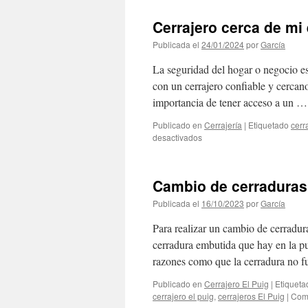
Cerrajero cerca de mi 
Publicada el
24/01/2024
por
García
La seguridad del hogar o negocio e
con un cerrajero confiable y cercano
importancia de tener acceso a un 
Publicado en
Cerrajería
|
Etiquetado
cerr
en
desactivados
Cerrajero
cerca
de
Cambio de cerradura
mi
en
Publicada el
16/10/2023
por
García
el
Puig
Para realizar un cambio de cerradur
cerradura embutida que hay en la pu
razones como que la cerradura no
Publicado en
Cerrajero El Puig
|
Etiqueta
cerrajero el puig
,
cerrajeros El Puig
|
Come