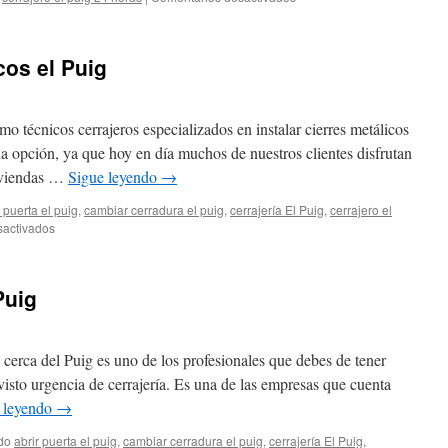
Los
cerrajeros
más
cos el Puig
baratos
en
el
Puig
mo técnicos cerrajeros especializados en instalar cierres metálicos
 opción, ya que hoy en día muchos de nuestros clientes disfrutan
viviendas …
Sigue leyendo
→
r puerta el puig
,
cambiar cerradura el puig
,
cerrajería El Puig
,
cerrajero el
en
sactivados
Instalar
cierres
metálicos
Puig
el
Puig
 cerca del Puig es uno de los profesionales que debes de tener
visto urgencia de cerrajería. Es una de las empresas que cuenta
 leyendo
→
do
abrir puerta el puig
,
cambiar cerradura el puig
,
cerrajería El Puig
,