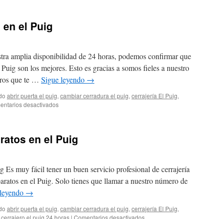
de
cerraduras
 en el Puig
embutidas
el
Puig
stra amplia disponibilidad de 24 horas, podemos confirmar que
l Puig son los mejores. Esto es gracias a somos fieles a nuestro
eros que te …
Sigue leyendo
→
do
abrir puerta el puig
,
cambiar cerradura el puig
,
cerrajería El Puig
,
en
ntarios desactivados
Horarios
de
cerrajeros
ratos en el Puig
en
el
Puig
g Es muy fácil tener un buen servicio profesional de cerrajería
baratos en el Puig. Solo tienes que llamar a nuestro número de
 leyendo
→
do
abrir puerta el puig
,
cambiar cerradura el puig
,
cerrajería El Puig
,
en
,
cerrajero el puig 24 horas
|
Comentarios desactivados