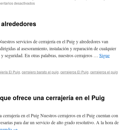
en
ntarios desactivados
Cerrajero
cerca
de
y alrededores
el
Puig
Nuestros servicios de cerrajería en el Puig y alrededores van
irigidas al asesoramiento, instalación y reparación de cualquier
o y seguridad. En otras palabras, nuestros cerrajeros …
Sigue
ajería El Puig
,
cerrajero barato el puig
,
cerrajeros El Puig
,
cerrajeros el puig
que ofrece una cerrajería en el Puig
 cerrajería en el Puig Nuestros cerrajeros en el Puig cuentan con
esarias para dar un servicio de alto grado resolutivo. A la hora de
leyendo
→