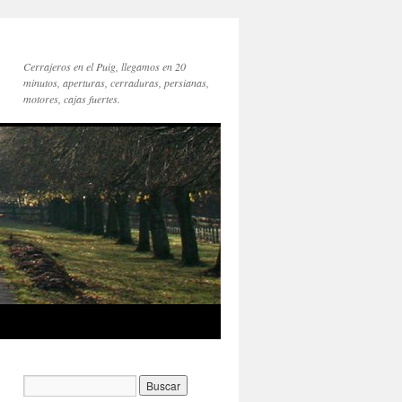
Cerrajeros en el Puig, llegamos en 20
minutos, aperturas, cerraduras, persianas,
motores, cajas fuertes.