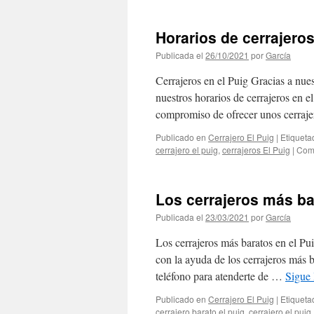
Horarios de cerrajeros
Publicada el
26/10/2021
por
García
Cerrajeros en el Puig Gracias a nue
nuestros horarios de cerrajeros en e
compromiso de ofrecer unos cerraj
Publicado en
Cerrajero El Puig
|
Etiqueta
cerrajero el puig
,
cerrajeros El Puig
|
Come
Los cerrajeros más ba
Publicada el
23/03/2021
por
García
Los cerrajeros más baratos en el Pui
con la ayuda de los cerrajeros más 
teléfono para atenderte de …
Sigue
Publicado en
Cerrajero El Puig
|
Etiqueta
cerrajero barato el puig
,
cerrajero el puig