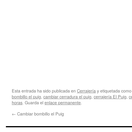
Esta entrada ha sido publicada en
Cerrajería
y etiquetada com
bombillo el puig
,
cambiar cerradura el puig
,
cerrajería El Puig
,
c
horas
. Guarda el
enlace permanente
.
←
Cambiar bombillo el Puig