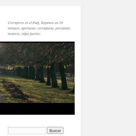
Cerrajeros en el Puig, llegamos en 20
minutos, aperturas, cerraduras, persianas,
motores, cajas fuertes.