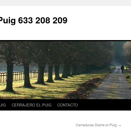
Puig 633 208 209
UIG
CERRAJERO EL PUIG
CONTACTO
Cerraduras Dierre el Puig
→