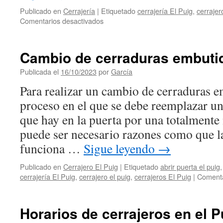
Publicado en
Cerrajería
|
Etiquetado
cerrajería El Puig
,
cerrajer
en
Comentarios desactivados
Cerrajero
cerca
de
Cambio de cerraduras embut
mi
en
Publicada el
16/10/2023
por
García
el
Para realizar un cambio de cerraduras 
Puig
proceso en el que se debe reemplazar u
que hay en la puerta por una totalmente
puede ser necesario razones como que l
funciona …
Sigue leyendo
→
Publicado en
Cerrajero El Puig
|
Etiquetado
abrir puerta el puig
cerrajería El Puig
,
cerrajero el puig
,
cerrajeros El Puig
|
Comenta
Horarios de cerrajeros en el P