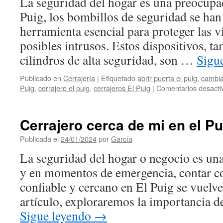
La seguridad del hogar es una preocupac
el
Puig
Puig, los bombillos de seguridad se han
herramienta esencial para proteger las v
posibles intrusos. Estos dispositivos, 
cilindros de alta seguridad, son …
Sigu
Publicado en
Cerrajería
|
Etiquetado
abrir puerta el puig
,
cambia
Puig
,
cerrajero el puig
,
cerrajeros El Puig
|
Comentarios desacti
Cerrajero cerca de mi en el Pu
Publicada el
24/01/2024
por
García
La seguridad del hogar o negocio es una
y en momentos de emergencia, contar co
confiable y cercano en El Puig se vuelve
artículo, exploraremos la importancia d
Sigue leyendo
→