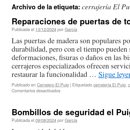
cerrajería El Pu
Archivo de la etiqueta:
Reparaciones de puertas de to
Publicada el
13/12/2024
por
García
Las puertas de madera son populares por
durabilidad, pero con el tiempo pueden
deformaciones, fisuras o daños en las bi
cerrajeros especializados ofrecen servic
restaurar la funcionalidad …
Sigue ley
Publicado en
Cerrajero El Puig
|
Etiquetado
cerrajería El Puig
,
c
en
Comentarios desactivados
Reparaciones
de
puertas
Bombillos de seguridad el Pui
de
todo
Publicada el
09/08/2024
por
García
tipo