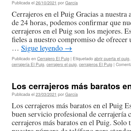
Publicada el
26/10/2021
por
García
Cerrajeros en el Puig Gracias a nuestra 
de 24 horas, podemos confirmar que nue
cerrajeros en el Puig son los mejores. E
fieles a nuestro compromiso de ofrecer 
…
Sigue leyendo
→
Publicado en
Cerrajero El Puig
|
Etiquetado
abrir puerta el puig
cerrajería El Puig
,
cerrajero el puig
,
cerrajeros El Puig
|
Comenta
Los cerrajeros más baratos en
Publicada el
23/03/2021
por
García
Los cerrajeros más baratos en el Puig E
buen servicio profesional de cerrajería 
cerrajeros más baratos en el Puig. Solo 
nuestro número de teléfono para atend