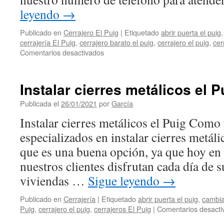
leyendo
→
Publicado en
Cerrajero El Puig
|
Etiquetado
abrir puerta el puig
cerrajería El Puig
,
cerrajero barato el puig
,
cerrajero el puig
,
cer
en
Comentarios desactivados
Los
cerrajeros
más
Instalar cierres metálicos el P
baratos
en
Publicada el
26/01/2021
por
García
el
Instalar cierres metálicos el Puig Como 
Puig
especializados en instalar cierres metál
que es una buena opción, ya que hoy en
nuestros clientes disfrutan cada día de s
viviendas …
Sigue leyendo
→
Publicado en
Cerrajería
|
Etiquetado
abrir puerta el puig
,
cambia
Puig
,
cerrajero el puig
,
cerrajeros El Puig
|
Comentarios desacti