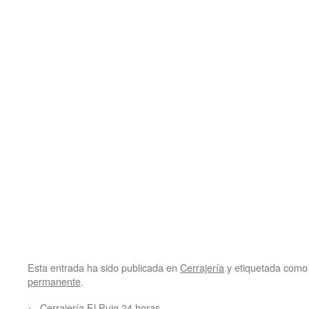
Esta entrada ha sido publicada en
Cerrajería
y etiquetada com
permanente
.
←
Cerrajería El Puig 24 horas