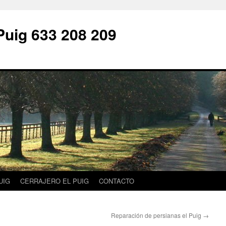
Puig 633 208 209
UIG
CERRAJERO EL PUIG
CONTACTO
Reparación de persianas el Puig
→