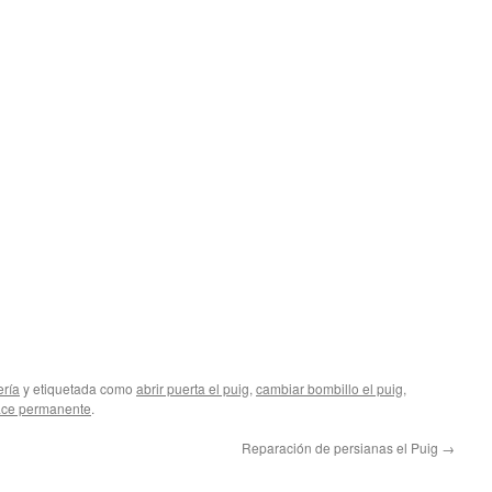
ería
y etiquetada como
abrir puerta el puig
,
cambiar bombillo el puig
,
ace permanente
.
Reparación de persianas el Puig
→