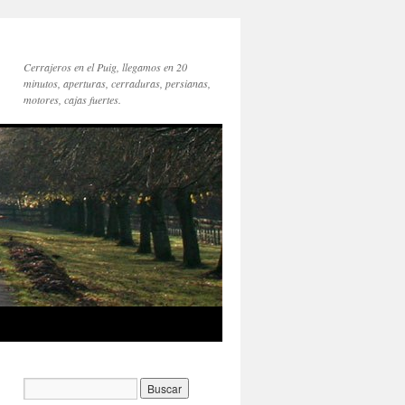
Cerrajeros en el Puig, llegamos en 20
minutos, aperturas, cerraduras, persianas,
motores, cajas fuertes.