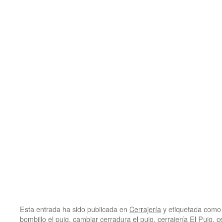
Esta entrada ha sido publicada en
Cerrajería
y etiquetada com
bombillo el puig
,
cambiar cerradura el puig
,
cerrajería El Puig
,
c