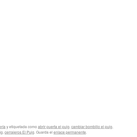
ería
y etiquetada como
abrir puerta el puig
,
cambiar bombillo el puig
,
ig
,
cerrajeros El Puig
. Guarda el
enlace permanente
.