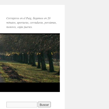
Cerrajeros en el Puig, llegamos en 20
minutos, aperturas, cerraduras, persianas,
motores, cajas fuertes.