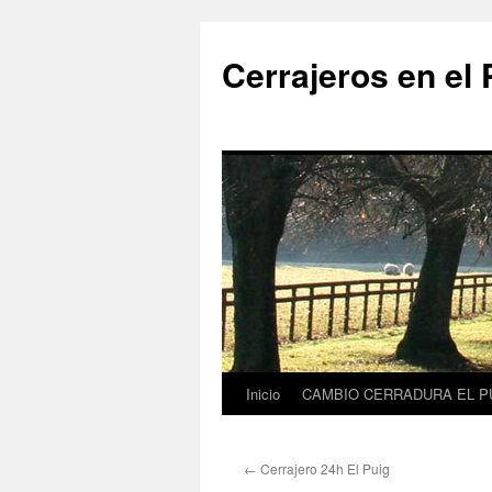
Saltar
al
Cerrajeros en el 
contenido
Inicio
CAMBIO CERRADURA EL P
←
Cerrajero 24h El Puig