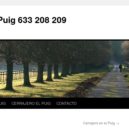
Puig 633 208 209
UIG
CERRAJERO EL PUIG
CONTACTO
Cerrajero en el Puig
→